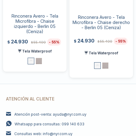
Rinconera Avero - Tela
Rinconera Avero - Tela
Microfibra - Chaise
Microfibra - Chaise derecho
izquierdo - Berlin 05
- Berlin 05 (Ceniza)
(Ceniza)
24.930
24.930
55
$
55.400
55
$
$
55.400
$
☔ Tela Waterproof
☔ Tela Waterproof
ATENCIÓN AL CLIENTE
Atención post-venta: ayuda@nyr.com.uy
Whatsapp para consultas: 099 140 633
Consultas web: info@nyr.com.uy