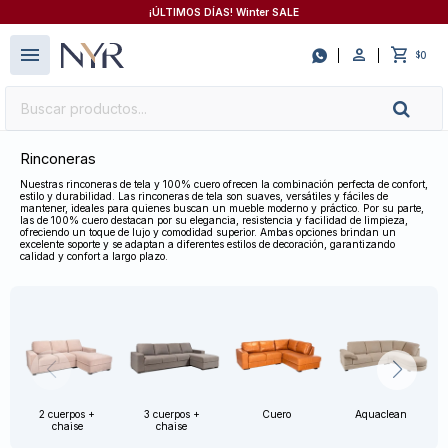
¡ÚLTIMOS DÍAS! Winter SALE
close
menu

0
$
Rinconeras
Nuestras rinconeras de tela y 100% cuero ofrecen la combinación perfecta de confort,
estilo y durabilidad. Las rinconeras de tela son suaves, versátiles y fáciles de
mantener, ideales para quienes buscan un mueble moderno y práctico. Por su parte,
las de 100% cuero destacan por su elegancia, resistencia y facilidad de limpieza,
ofreciendo un toque de lujo y comodidad superior. Ambas opciones brindan un
excelente soporte y se adaptan a diferentes estilos de decoración, garantizando
calidad y confort a largo plazo.
2 cuerpos +
3 cuerpos +
Cuero
Aquaclean
chaise
chaise