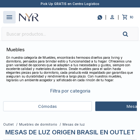
Pick Up GRATIS en Centro Logístico
close
menu

0
$
Muebles
En nuestra categoría de Muebles, encontrarás hermosos diseños para living y
dormitorio, pensados para brindar estilo y funcionalidad a tu hogar. Ofrecemos una
gran variedad de opciones que se adaptan a tus necesidades y gustos, siempre con
excelente calidad y materiales duraderos. Desde muebles para el salón hasta
elegantes piezas para tu dormitorio, cada producto está respaldado por garantías que
aseguran su durabilidad y rendimiento a largo plazo. Con nuestros muebles,
lograrás un ambiente acogedor y sofisticado en cada rincón de tu hogar.
Filtra por categoria
Cómodas
Mesas 
Outlet
Muebles de dormitorio
Mesas de luz
MESAS DE LUZ ORIGEN BRASIL EN OUTLET