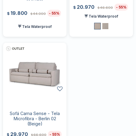
20.970
55
$
46.600
$
19.800
55
$
44.000
$
☔ Tela Waterproof
☔ Tela Waterproof
Sofá Cama Sense - Tela
Microfibra - Berlin 02
(Beige)
29.970
55
$
66.600
$