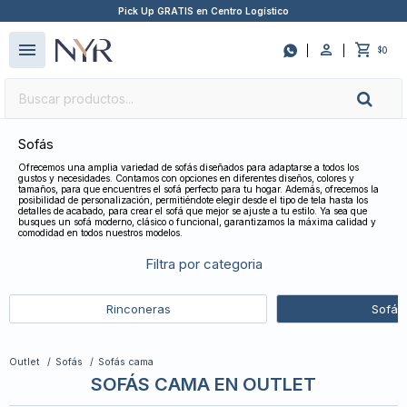
Pick Up GRATIS en Centro Logístico
close
menu

0
$
Sofás
Ofrecemos una amplia variedad de sofás diseñados para adaptarse a todos los
gustos y necesidades. Contamos con opciones en diferentes diseños, colores y
tamaños, para que encuentres el sofá perfecto para tu hogar. Además, ofrecemos la
posibilidad de personalización, permitiéndote elegir desde el tipo de tela hasta los
detalles de acabado, para crear el sofá que mejor se ajuste a tu estilo. Ya sea que
busques un sofá moderno, clásico o funcional, garantizamos la máxima calidad y
comodidad en todos nuestros modelos.
Filtra por categoria
Rinconeras
Sofás
Outlet
Sofás
Sofás cama
SOFÁS CAMA EN OUTLET