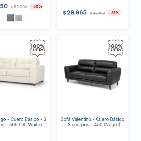
950
50
59.900
$
29.965
$
35
46.100
$
rgo - Cuero Básico - 3
Sofá Valentino - Cuero Básico
os - 509 (Off White)
- 3 cuerpos - 450 (Negro)