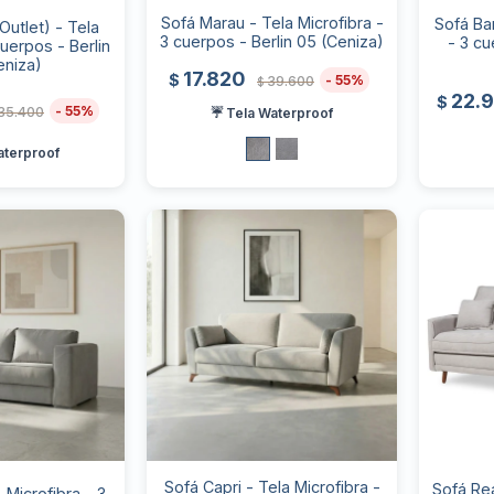
Sofá Marau - Tela Microfibra -
Sofá Bar
Outlet) - Tela
3 cuerpos - Berlin 05 (Ceniza)
- 3 c
cuerpos - Berlin
eniza)
17.820
$
55
39.600
$
22.
$
55
35.400
☔ Tela Waterproof
aterproof
Sofá Capri - Tela Microfibra -
Sofá Rea
 Microfibra - 3