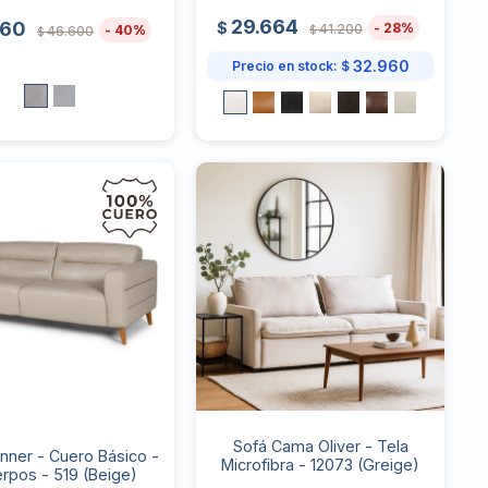
29.664
960
$
28
41.200
40
46.600
$
$
32.960
Precio en stock:
$
Sofá Cama Oliver - Tela
nner - Cuero Básico -
Microfibra - 12073 (Greige)
erpos - 519 (Beige)