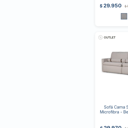
29.950
$
$
Sofá Cama S
Microfibra - Be
29.970