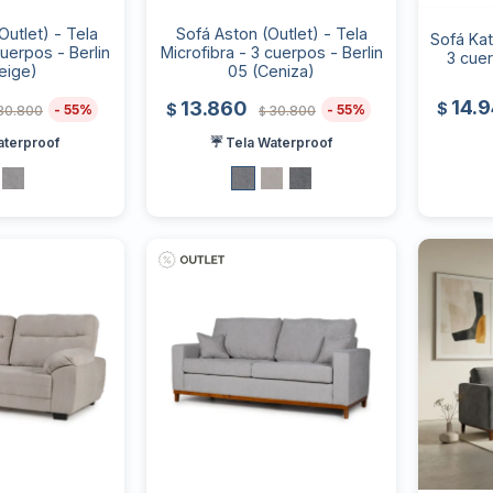
utlet) - Tela
Sofá Aston (Outlet) - Tela
Sofá Kat
cuerpos - Berlin
Microfibra - 3 cuerpos - Berlin
3 cue
eige)
05 (Ceniza)
14.
13.860
$
$
55
55
30.800
30.800
$
aterproof
☔ Tela Waterproof