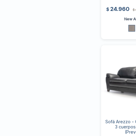
24.960
$
$
New Ar
Sofá Arezzo - 
3 cuerpos
(Prev