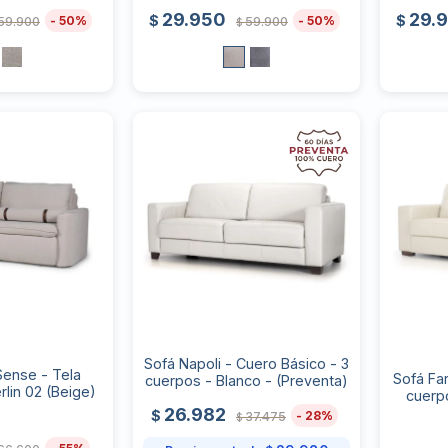
29.950
29.
$
$
50
50
59.900
59.900
$
Sofá Napoli - Cuero Básico - 3
ense - Tela
Sofá Fa
cuerpos - Blanco - (Preventa)
rlin 02 (Beige)
cuerp
26.982
$
28
37.475
$