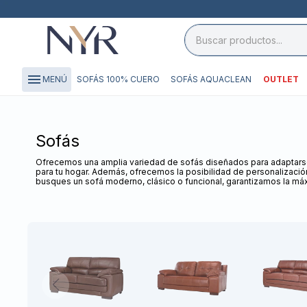
close

storefront
menu
SOFÁS 100% CUERO
SOFÁS AQUACLEAN
OUTLET
MENÚ
local_shipping
credit_card
Sofás
Ofrecemos una amplia variedad de sofás diseñados para adaptarse
para tu hogar. Además, ofrecemos la posibilidad de personalización,
busques un sofá moderno, clásico o funcional, garantizamos la m