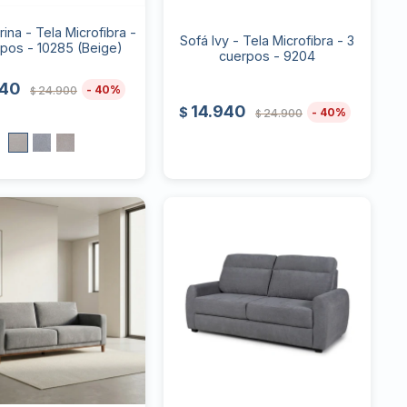
rina - Tela Microfibra -
Sofá Ivy - Tela Microfibra - 3
rpos - 10285 (Beige)
cuerpos - 9204
940
40
24.900
$
14.940
$
40
24.900
$