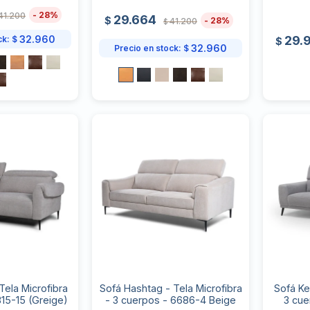
28
41.200
29.664
$
28
41.200
$
29.
32.960
ck:
$
$
32.960
Precio en stock:
$
Tela Microfibra
Sofá Hashtag - Tela Microfibra
Sofá Ke
315-15 (Greige)
- 3 cuerpos - 6686-4 Beige
3 cue