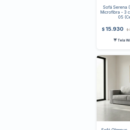
Sofá Serena (
Microfibra - 3 
05 (C
15.930
$
$
☔ Tela W
Sofá Olimpus -