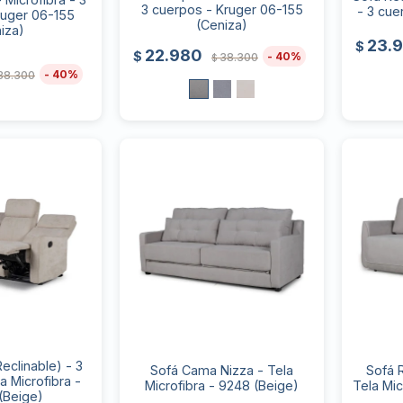
3 cuerpos - Kruger 06-155
- 3 cue
ruger 06-155
(Ceniza)
iza)
23.
$
22.980
$
40
38.300
$
40
38.300
Reclinable) - 3
Sofá Cama Nizza - Tela
Sofá 
a Microfibra -
Microfibra - 9248 (Beige)
Tela Mic
(Beige)