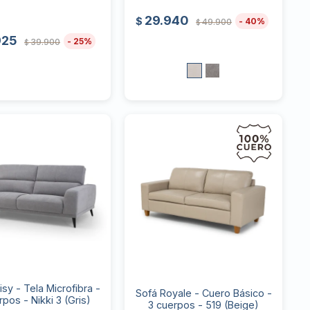
29.940
$
40
49.900
$
925
25
39.900
$
isy - Tela Microfibra -
Sofá Royale - Cuero Básico -
rpos - Nikki 3 (Gris)
3 cuerpos - 519 (Beige)