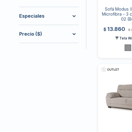
Sofá Modus (O
Microfibra - 3 
Especiales
02 (B
13.860
$
$
Precio
($)
☔ Tela W