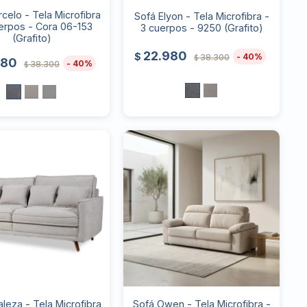
celo - Tela Microfibra
Sofá Elyon - Tela Microfibra -
uerpos - Cora 06-153
3 cuerpos - 9250 (Grafito)
(Grafito)
22.980
$
40
38.300
$
980
40
38.300
$
leza - Tela Microfibra
Sofá Owen - Tela Microfibra -