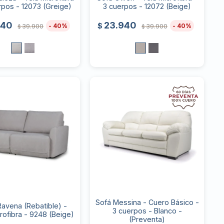
rpos - 12073 (Greige)
3 cuerpos - 12072 (Beige)
940
23.940
$
40
40
39.900
39.900
$
$
Sofá Messina - Cuero Básico -
Ravena (Rebatible) -
3 cuerpos - Blanco -
rofibra - 9248 (Beige)
(Preventa)