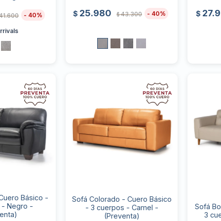
25.980
27.
$
$
40
43.300
$
40
41.600
rivals
Cuero Básico -
Sofá Colorado - Cuero Básico
 - Negro -
Sofá Bo
- 3 cuerpos - Camel -
enta)
3 cu
(Preventa)