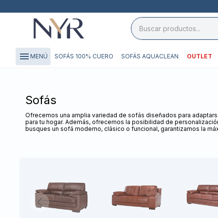
close

storefront
menu
SOFÁS 100% CUERO
SOFÁS AQUACLEAN
OUTLET
MENÚ
local_shipping
credit_card
Sofás
Ofrecemos una amplia variedad de sofás diseñados para adaptarse
para tu hogar. Además, ofrecemos la posibilidad de personalización,
busques un sofá moderno, clásico o funcional, garantizamos la m