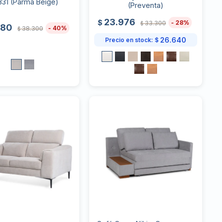
831 (Parma Beige)
(Preventa)
23.976
$
28
33.300
$
980
40
38.300
$
26.640
Precio en stock:
$