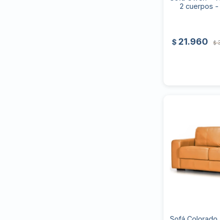
2 cuerpos - 
21.960
$
$
Sofá Colorado 