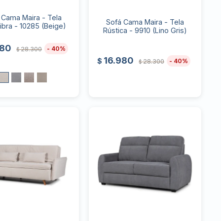
 Cama Maira - Tela
Sofá Cama Maira - Tela
ibra - 10285 (Beige)
Rústica - 9910 (Lino Gris)
980
40
28.300
$
16.980
$
40
28.300
$