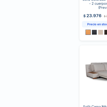
- 2 cuerpo
(Prev
23.976
$
$
Precio en sto
Sofá Cama Nik