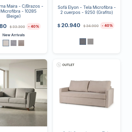
ma Maira - C/Brazos -
Sofá Elyon - Tela Microfibra -
 Microfibra - 10285
2 cuerpos - 9250 (Grafito)
(Beige)
20.940
$
980
40
34.900
$
40
33.300
$
New Arrivals