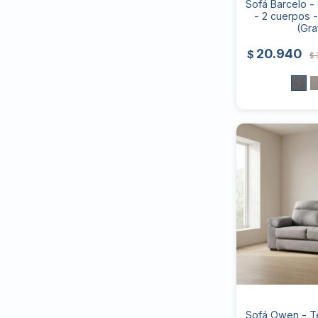
Sofá Barcelo - 
- 2 cuerpos 
(Gra
20.940
$
$
Sofá Owen - Te