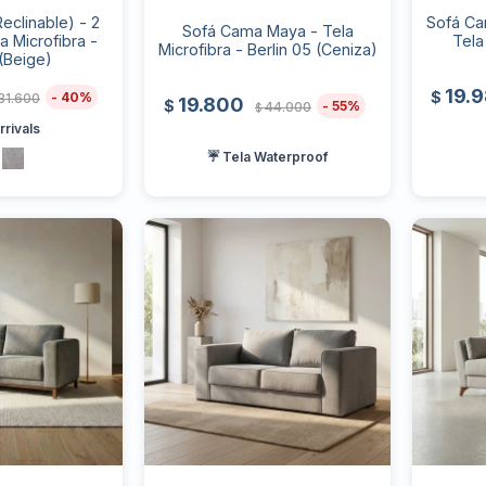
Reclinable) - 2
Sofá Ca
Sofá Cama Maya - Tela
a Microfibra -
Tela
Microfibra - Berlin 05 (Ceniza)
(Beige)
19.
$
40
31.600
19.800
$
55
44.000
$
rivals
☔ Tela Waterproof