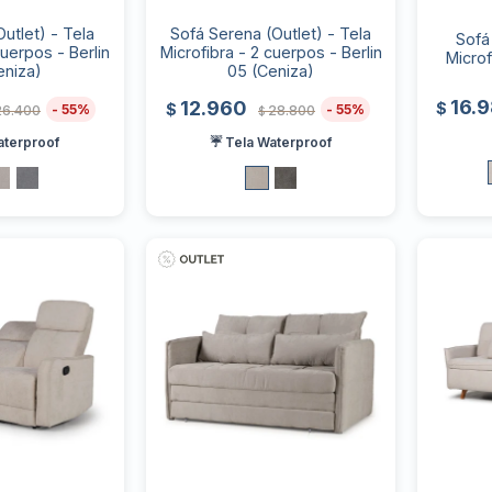
utlet) - Tela
Sofá Serena (Outlet) - Tela
Sofá
cuerpos - Berlin
Microfibra - 2 cuerpos - Berlin
Microf
eniza)
05 (Ceniza)
16.
12.960
$
$
55
55
26.400
28.800
$
aterproof
☔ Tela Waterproof