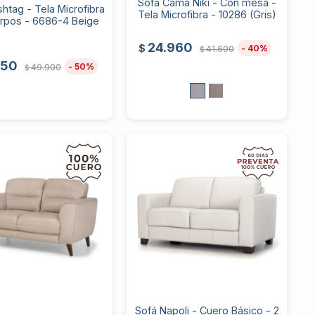
Sofá Cama Niki - Con mesa -
htag - Tela Microfibra
Tela Microfibra - 10286 (Gris)
erpos - 6686-4 Beige
24.960
$
40
41.600
$
950
50
49.900
$
Sofá Napoli - Cuero Básico - 2