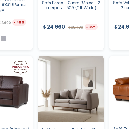
Sofá Fargo - Cuero Básico - 2
Sofá Va
- 9831 (Parma
cuerpos - 509 (Off White)
- 2 c
ge)
40
41.600
24.960
24.
$
$
35
38.400
$
Cuero Advanced
Sofá Tu