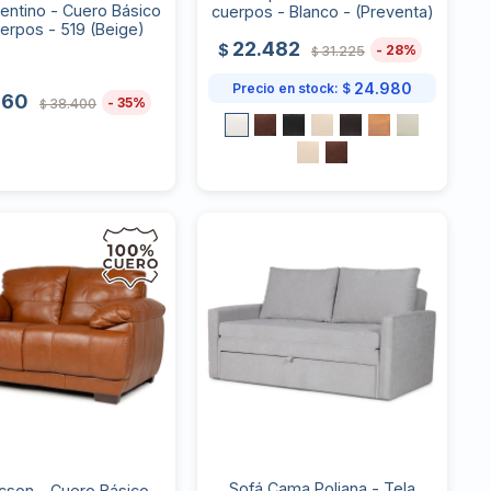
lentino - Cuero Básico
cuerpos - Blanco - (Preventa)
uerpos - 519 (Beige)
22.482
$
28
31.225
$
24.980
Precio en stock:
$
960
35
38.400
$
Sofá Cama Poliana - Tela
cson - Cuero Básico -