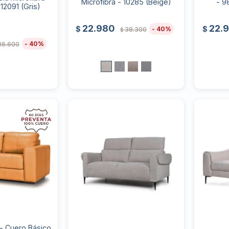
Microfibra - 10285 (Beige)
- 9
12091 (Gris)
22.980
22.
$
$
40
38.300
$
40
36.600
- Cuero Básico