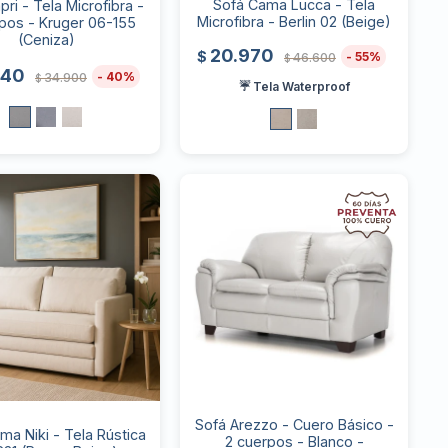
Sofá Cama Lucca - Tela
pri - Tela Microfibra -
Microfibra - Berlin 02 (Beige)
pos - Kruger 06-155
(Ceniza)
20.970
$
55
46.600
$
940
40
34.900
$
☔ Tela Waterproof
Sofá Arezzo - Cuero Básico -
ma Niki - Tela Rústica
2 cuerpos - Blanco -