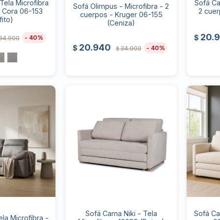
Tela Microfibra
Sofá Ca
Sofá Olimpus - Microfibra - 2
- Cora 06-153
2 cuer
cuerpos - Kruger 06-155
fito)
(Ceniza)
20.
$
40
34.900
20.940
$
40
34.900
$
Sofá Cama Niki - Tela
Sofá Ca
la Microfibra -