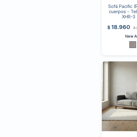
Sofá Pacific (
cuerpos - Tel
XHR-3 
18.960
$
$
New Ar