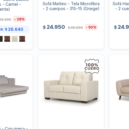
Sofá Matteo - Tela Microfibra
Sofá Has
s - Camel -
- 2 cuerpos - 315-15 (Greige)
- 2 cu
enta)
28
33.300
24.950
24.
$
$
50
49.900
$
26.640
ck:
$
i - Con mesa -