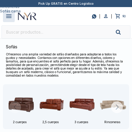
Sofás
Pick Up GRATIS en Centro Logístico
Rinconeras
close
Sofás cama
menu

0
$
Sofás
Ofrecemos una amplia variedad de sofás diseñados para adaptarse a todos los
gustos y necesidades. Contamos con opciones en diferentes diseños, colores y
tamaños, para que encuentres el sofá perfecto para tu hogar. Además, ofrecemos la
posibilidad de personalización, permitiéndote elegir desde el tipo de tela hasta los
detalles de acabado, para crear el sofá que mejor se ajuste a tu estilo. Ya sea que
busques un sofá moderno, clásico o funcional, garantizamos la máxima calidad y
comodidad en todos nuestros modelos.
2 cuerpos
2,5 cuerpos
3 cuerpos
Rinconeras