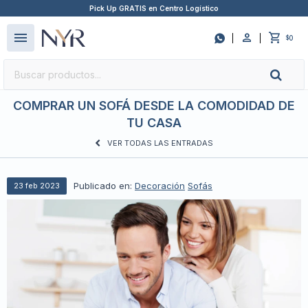
Pick Up GRATIS en Centro Logístico
close
menu

0
$
COMPRAR UN SOFÁ DESDE LA COMODIDAD DE
TU CASA
VER TODAS LAS ENTRADAS
Publicado en:
Decoración
Sofás
23
feb
2023