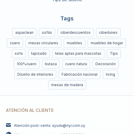
Tags
aquaclean
sofás
ciberdescuentos
ciberlunes
cuero
mesas circulares
muebles
muebles de hogar
sofa
tapizado
telas aptas para mascotas
Tips
100%cuero
butaca
cuero natura
Decoración
Diseño de interiores
Fabricación nacional
living
mesas de madera
ATENCIÓN AL CLIENTE
Atención post-venta: ayuda@nyr.com.uy