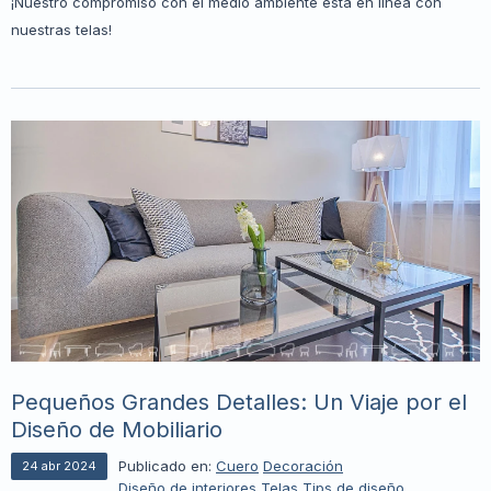
¡Nuestro compromiso con el medio ambiente está en linea con
nuestras telas!
Pequeños Grandes Detalles: Un Viaje por el
Diseño de Mobiliario
Publicado en:
Cuero
Decoración
24
abr
2024
Diseño de interiores
Telas
Tips de diseño