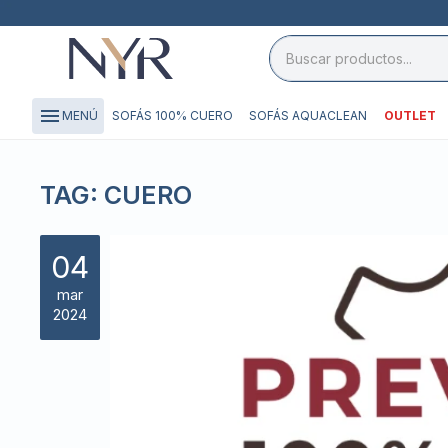
close

storefront
menu
SOFÁS 100% CUERO
SOFÁS AQUACLEAN
OUTLET
MENÚ
local_shipping
credit_card
TAG: CUERO
04
mar
2024