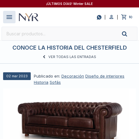
¡ÚLTIMOS DÍAS! Winter SALE
close
menu

0
$
CONOCE LA HISTORIA DEL CHESTERFIELD
VER TODAS LAS ENTRADAS
Publicado en:
Decoración
Diseño de interiores
02
mar
2023
Historia
Sofás