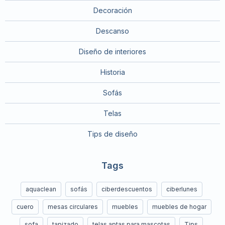
Decoración
Descanso
Diseño de interiores
Historia
Sofás
Telas
Tips de diseño
Tags
aquaclean
sofás
ciberdescuentos
ciberlunes
cuero
mesas circulares
muebles
muebles de hogar
sofa
tapizado
telas aptas para mascotas
Tips