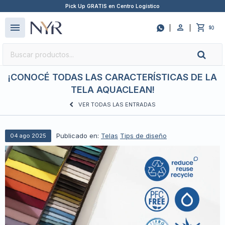
Pick Up GRATIS en Centro Logístico
close
menu

0
$
¡CONOCÉ TODAS LAS CARACTERÍSTICAS DE LA
TELA AQUACLEAN!
VER TODAS LAS ENTRADAS
Publicado en:
Telas
Tips de diseño
04
ago
2025