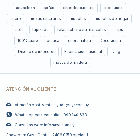
aquaclean
sofás
ciberdescuentos
ciberlunes
cuero
mesas circulares
muebles
muebles de hogar
sofa
tapizado
telas aptas para mascotas
Tips
100%cuero
butaca
cuero natura
Decoración
Diseño de interiores
Fabricación nacional
living
mesas de madera
ATENCIÓN AL CLIENTE
Atención post-venta: ayuda@nyr.com.uy
Whatsapp para consultas: 099 140 633
Consultas web: info@nyr.com.uy
Showroom Casa Central: 2486 0150 opción 1