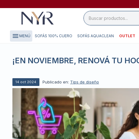
close

storefront
menu
SOFÁS 100% CUERO
SOFÁS AQUACLEAN
OUTLET
MENÚ
local_shipping
credit_card
¡EN NOVIEMBRE, RENOVÁ TU HO
Publicado en:
Tips de diseño
14
oct
2024