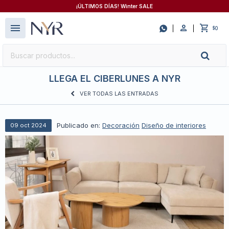
¡ÚLTIMOS DÍAS! Winter SALE
close
menu

0
$
LLEGA EL CIBERLUNES A NYR
VER TODAS LAS ENTRADAS
Publicado en:
Decoración
Diseño de interiores
09
oct
2024