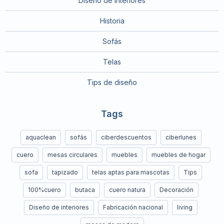
Diseño de interiores
Historia
Sofás
Telas
Tips de diseño
Tags
aquaclean
sofás
ciberdescuentos
ciberlunes
cuero
mesas circulares
muebles
muebles de hogar
sofa
tapizado
telas aptas para mascotas
Tips
100%cuero
butaca
cuero natura
Decoración
Diseño de interiores
Fabricación nacional
living