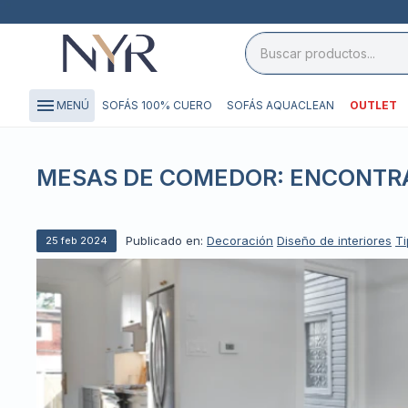
close

storefront
menu
SOFÁS 100% CUERO
SOFÁS AQUACLEAN
OUTLET
MENÚ
local_shipping
credit_card
MESAS DE COMEDOR: ENCONTRÁ
Publicado en:
Decoración
Diseño de interiores
Ti
25
feb
2024