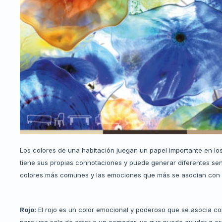
Los colores de una habitación juegan un papel importante en lo
tiene sus propias connotaciones y puede generar diferentes sent
colores más comunes y las emociones que más se asocian con e
Rojo:
El rojo es un color emocional y poderoso que se asocia con
para una sala de estar o un comedor, ya que puede ayudar a cr