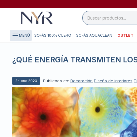
close

storefront
menu
SOFÁS 100% CUERO
SOFÁS AQUACLEAN
OUTLET
MENÚ
local_shipping
credit_card
¿QUÉ ENERGÍA TRANSMITEN LO
Publicado en:
Decoración
Diseño de interiores
T
24
ene
2023