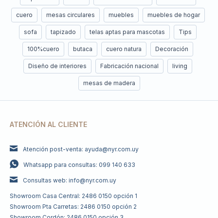
cuero
mesas circulares
muebles
muebles de hogar
sofa
tapizado
telas aptas para mascotas
Tips
100%cuero
butaca
cuero natura
Decoración
Diseño de interiores
Fabricación nacional
living
mesas de madera
ATENCIÓN AL CLIENTE
Atención post-venta: ayuda@nyr.com.uy
Whatsapp para consultas: 099 140 633
Consultas web: info@nyr.com.uy
Showroom Casa Central: 2486 0150 opción 1
Showroom Pta Carretas: 2486 0150 opción 2
Showroom Cordón: 2486 0150 opción 3