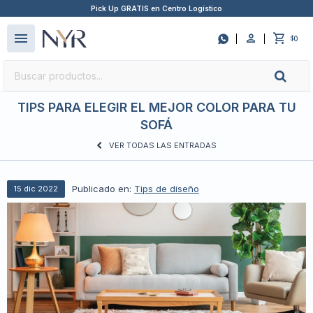
Pick Up GRATIS en Centro Logístico
close
menu

0
$
TIPS PARA ELEGIR EL MEJOR COLOR PARA TU
SOFÁ
VER TODAS LAS ENTRADAS
Publicado en:
Tips de diseño
15
dic
2022