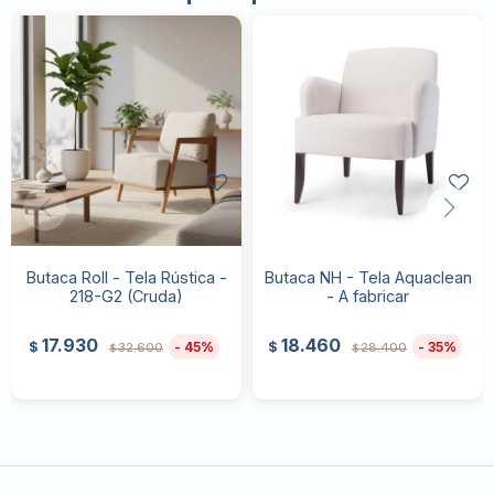
Butaca Roll - Tela Rústica -
Butaca NH - Tela Aquaclean
218-G2 (Cruda)
- A fabricar
17.930
18.460
45
35
$
$
32.600
28.400
$
$