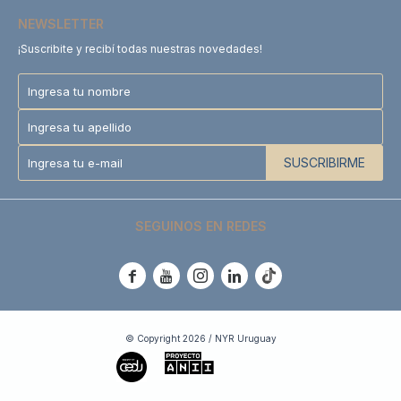
NEWSLETTER
¡Suscribite y recibí todas nuestras novedades!
SUSCRIBIRME
SEGUINOS EN REDES





© Copyright 2026 / NYR Uruguay