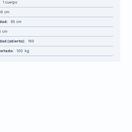
1 cuerpo
86
idad
95
6
dad (abierto)
160
ortado
100