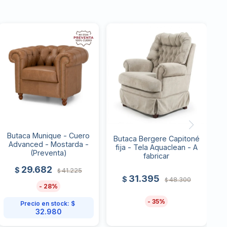
Butaca Munique - Cuero
Butaca Bergere Capitoné
Advanced - Mostarda -
fija - Tela Aquaclean - A
(Preventa)
fabricar
29.682
$
41.225
$
31.395
$
48.300
$
28
35
Precio en stock:
$
32.980