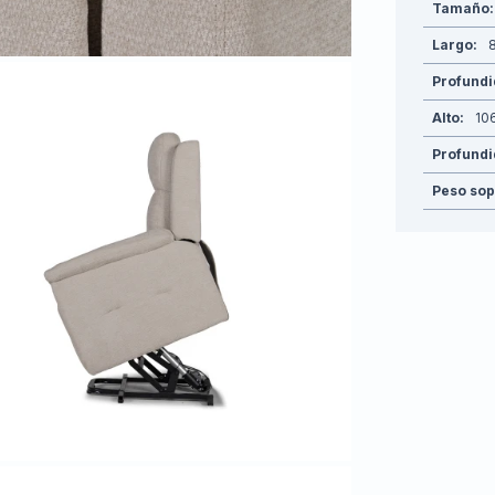
Tamaño
Largo
Profund
Alto
10
Profundi
Peso sop