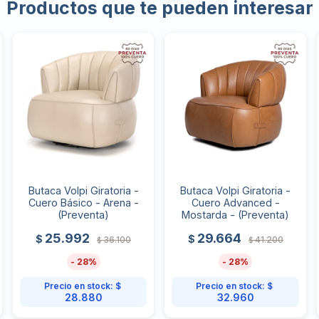
Productos que te pueden interesar
Butaca Volpi Giratoria -
Butaca Volpi Giratoria -
Cuero Básico - Arena -
Cuero Advanced -
(Preventa)
Mostarda - (Preventa)
25.992
29.664
$
$
36.100
41.200
$
$
28
28
Precio en stock:
$
Precio en stock:
$
28.880
32.960