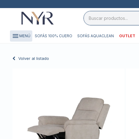
close

storefront
menu
SOFÁS 100% CUERO
SOFÁS AQUACLEAN
OUTLET
MENÚ
local_shipping
credit_card
Volver al listado