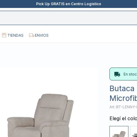
Pick Up GRATIS en Centro Logístico
TIENDAS
ENVIOS
En stoc
Butaca 
Microfi
BT-LENNY-
Elegí el col