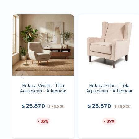
Butaca Vivian - Tela
Butaca Soho - Tela
Aquaclean - A fabricar
Aquaclean - A fabricar
25.870
25.870
$
$
39.800
39.800
$
$
35
35