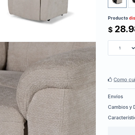
Producto
di
28.
$
1
Como cui
Envíos
Cambios y 
Característ