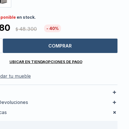
sponible
en stock.
980
48.300
40
$
COMPRAR
UBICAR EN TIENDA
OPCIONES DE PAGO
dar tu mueble
Devoluciones
icas