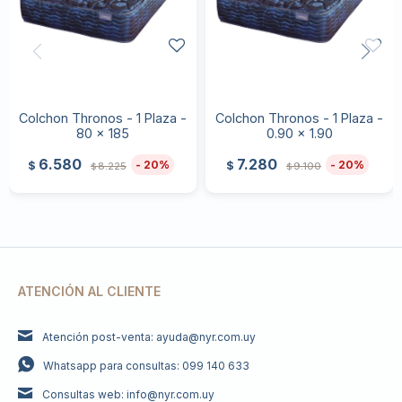
Colchon Thronos - 1 Plaza -
Colchon Thronos - 1 Plaza -
80 x 185
0.90 x 1.90
6.580
7.280
20
20
$
$
8.225
9.100
$
$
ATENCIÓN AL CLIENTE
Atención post-venta: ayuda@nyr.com.uy
Whatsapp para consultas: 099 140 633
Consultas web: info@nyr.com.uy