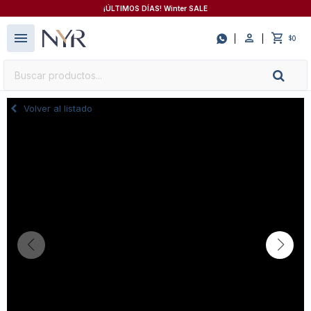
¡ÚLTIMOS DÍAS! Winter SALE
close
menu

0
$
Volver al listado