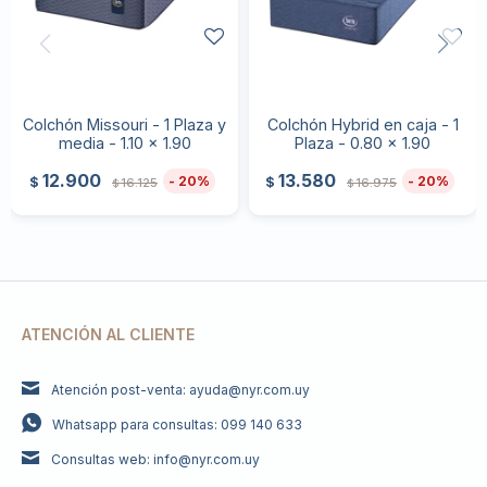
Colchón Missouri - 1 Plaza y
Colchón Hybrid en caja - 1
media - 1.10 x 1.90
Plaza - 0.80 x 1.90
12.900
13.580
20
20
$
$
16.125
16.975
$
$
ATENCIÓN AL CLIENTE
Atención post-venta: ayuda@nyr.com.uy
Whatsapp para consultas: 099 140 633
Consultas web: info@nyr.com.uy