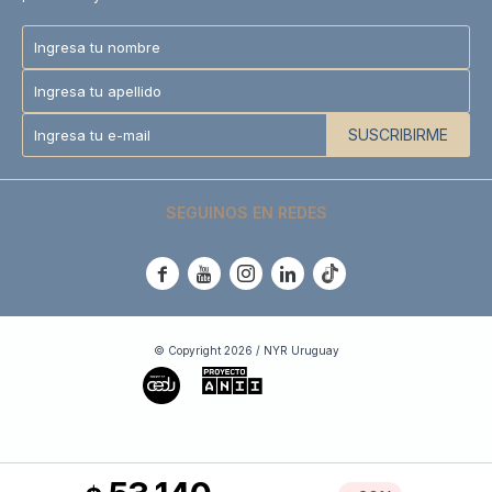
SUSCRIBIRME
SEGUINOS EN REDES





© Copyright 2026 / NYR Uruguay