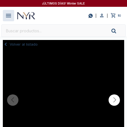
¡ÚLTIMOS DÍAS! Winter SALE
close
menu

0
$
Volver al listado