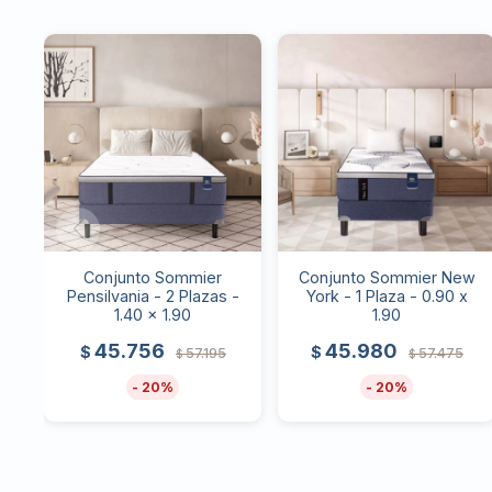
Conjunto Sommier
Conjunto Sommier New
Pensilvania - 2 Plazas -
York - 1 Plaza - 0.90 x
1.40 x 1.90
1.90
45.756
45.980
$
$
57.195
57.475
$
$
20
20