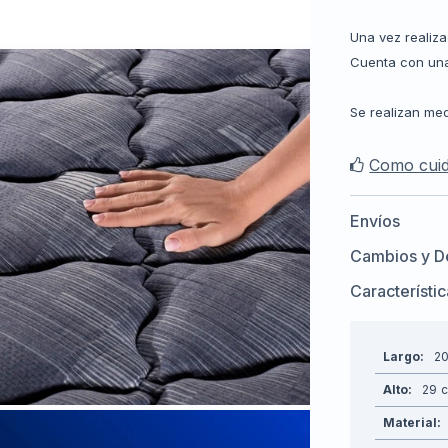
Una vez realiza
Cuenta con una
Se realizan med
Como cuid
Envíos
Cambios y D
Característi
Largo
2
Alto
29
Material