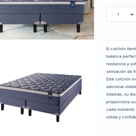
1
El colchón Ken
balance perfect
resiliencia y s
sensación de f
Este colchón i
adicional visib
Además, su dise
proporciona su
cada momento d
sólida y confia