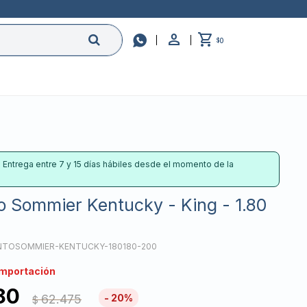

0
$
: Entrega entre 7 y 15 días hábiles desde el momento de la
o Sommier Kentucky - King - 1.80
TOSOMMIER-KENTUCKY-180180-200
importación
80
62.475
20
$