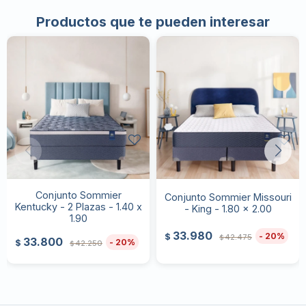
Productos que te pueden interesar
Conjunto Sommier
Conjunto Sommier Missouri
Kentucky - 2 Plazas - 1.40 x
- King - 1.80 x 2.00
1.90
33.980
20
$
42.475
$
33.800
20
$
42.250
$