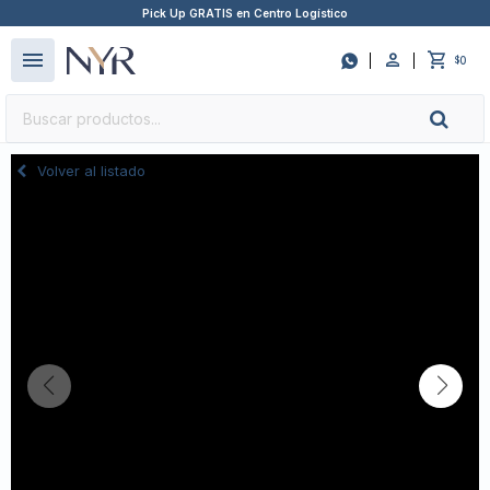
Pick Up GRATIS en Centro Logístico
close
menu

0
$
Volver al listado