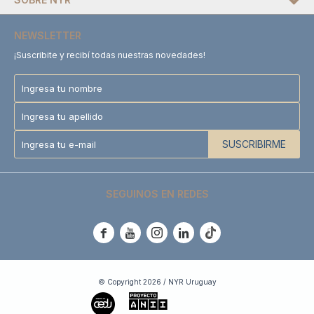
NEWSLETTER
¡Suscribite y recibí todas nuestras novedades!
SUSCRIBIRME
SEGUINOS EN REDES





© Copyright 2026 / NYR Uruguay