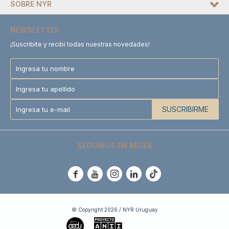
SOBRE NYR
NEWSLETTER
¡Suscribite y recibí todas nuestras novedades!
SUSCRIBIRME
SEGUINOS EN REDES





© Copyright 2026 / NYR Uruguay