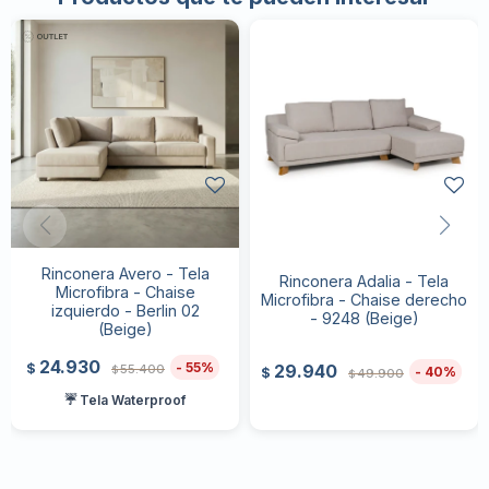
Rinconera Avero - Tela
Rinconera Adalia - Tela
Microfibra - Chaise
Microfibra - Chaise derecho
izquierdo - Berlin 02
- 9248 (Beige)
(Beige)
24.930
55
$
29.940
55.400
$
40
$
49.900
$
☔ Tela Waterproof