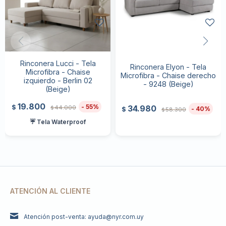
Rinconera Lucci - Tela
Rinconera Elyon - Tela
Microfibra - Chaise
Microfibra - Chaise derecho
izquierdo - Berlin 02
- 9248 (Beige)
(Beige)
19.800
55
$
34.980
44.000
$
40
$
58.300
$
☔ Tela Waterproof
ATENCIÓN AL CLIENTE
Atención post-venta: ayuda@nyr.com.uy