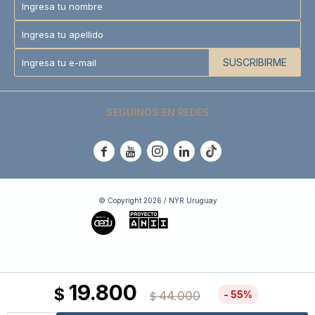
SUSCRIBIRME
SEGUINOS EN REDES





© Copyright 2026 / NYR Uruguay
19.800
$
44.000
55
$