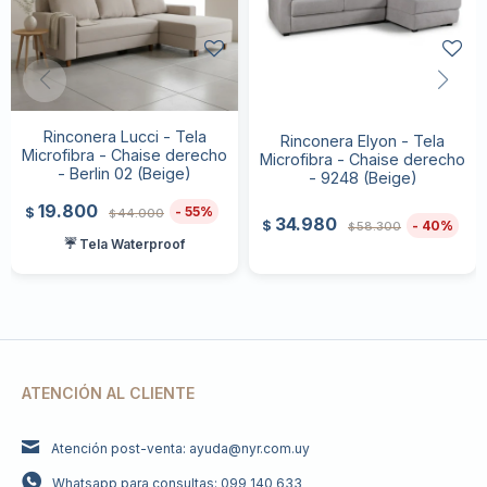
Rinconera Lucci - Tela
Rinconera Elyon - Tela
Microfibra - Chaise derecho
Microfibra - Chaise derecho
- Berlin 02 (Beige)
- 9248 (Beige)
19.800
55
$
44.000
$
34.980
40
$
58.300
$
☔ Tela Waterproof
ATENCIÓN AL CLIENTE
Atención post-venta: ayuda@nyr.com.uy
Whatsapp para consultas: 099 140 633