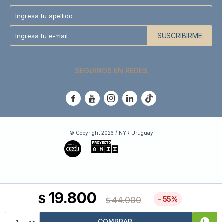
SUSCRIBIRME
SEGUINOS EN REDES





© Copyright 2026 / NYR Uruguay
19.800
$
44.000
55
$
COMPRAR
1