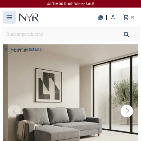
¡ÚLTIMOS DÍAS! Winter SALE
close
menu

0
$
Volver al listado