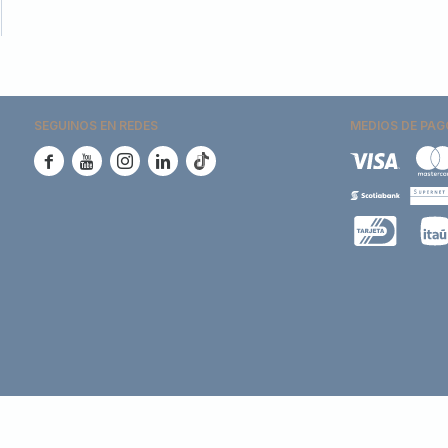
SEGUINOS EN REDES
MEDIOS DE PAG




