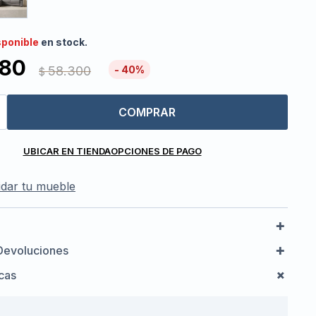
sponible
en stock.
980
58.300
40
$
COMPRAR
UBICAR EN TIENDA
OPCIONES DE PAGO
dar tu mueble
Devoluciones
icas