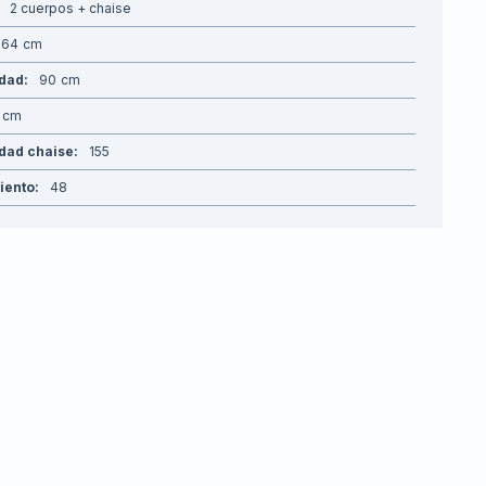
2 cuerpos + chaise
264
idad
90
dad chaise
155
siento
48