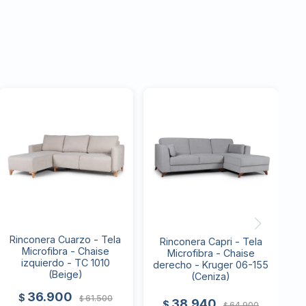
Rinconera Cuarzo - Tela
Rinconera Capri - Tela
Microfibra - Chaise
Microfibra - Chaise
izquierdo - TC 1010
derecho - Kruger 06-155
(Beige)
(Ceniza)
36.900
$
61.500
$
38.940
$
64.900
$