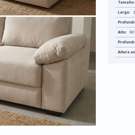
Tamaño
Largo
Profund
Alto
90
Profundi
Altura a