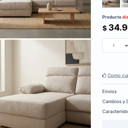
Producto
di
34.
$
1
Como cui
Envíos
Cambios y 
Característ