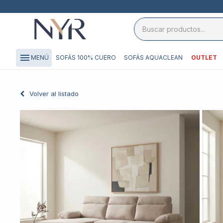
close

storefront
menu
SOFÁS 100% CUERO
SOFÁS AQUACLEAN
OUTLET
MENÚ
local_shipping
credit_card
Volver al listado