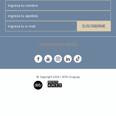
SUSCRIBIRME
SEGUINOS EN REDES





© Copyright 2026 / NYR Uruguay