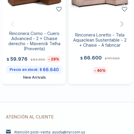
Rinconera Como - Cuero
Rinconera Loretto - Tela
Advanced - 2 + Chaise
Aquaclean Sustentable - 2
derecho - Maverick Telha
+ Chaise - A fabricar
(Preventa)
66.600
59.976
$
111.000
$
28
$
83.300
$
66.640
Precio en stock:
$
40
New Arrivals
ATENCIÓN AL CLIENTE
Atención post-venta: ayuda@nyr.com.uy