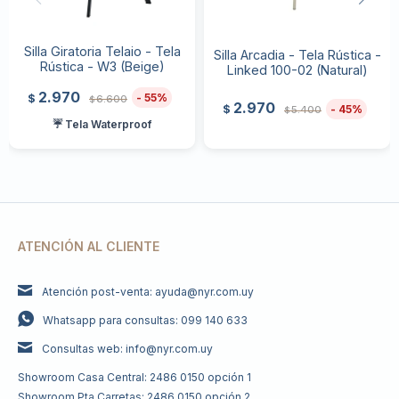
Silla Giratoria Telaio - Tela
Silla Arcadia - Tela Rústica -
Rústica - W3 (Beige)
Linked 100-02 (Natural)
2.970
55
$
6.600
$
2.970
45
$
5.400
$
☔ Tela Waterproof
ATENCIÓN AL CLIENTE
Atención post-venta: ayuda@nyr.com.uy
Whatsapp para consultas: 099 140 633
Consultas web: info@nyr.com.uy
Showroom Casa Central: 2486 0150 opción 1
Showroom Pta Carretas: 2486 0150 opción 2