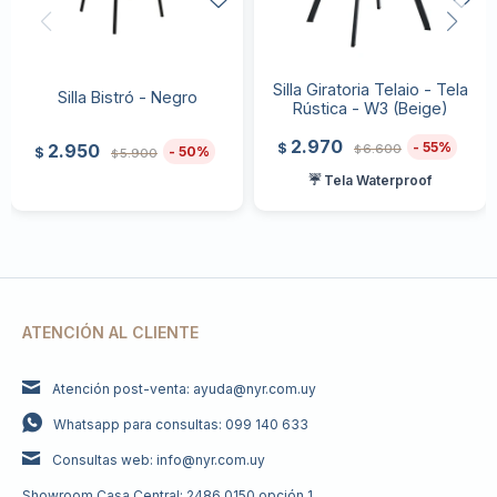
Silla Giratoria Telaio - Tela
Silla Bistró - Negro
Rústica - W3 (Beige)
2.970
55
$
2.950
6.600
$
50
$
5.900
$
☔ Tela Waterproof
ATENCIÓN AL CLIENTE
Atención post-venta: ayuda@nyr.com.uy
Whatsapp para consultas: 099 140 633
Consultas web: info@nyr.com.uy
Showroom Casa Central: 2486 0150 opción 1