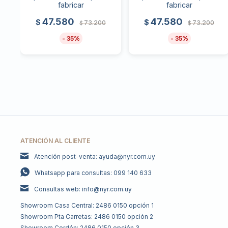
fabricar
fabricar
47.580
47.580
$
$
73.200
73.200
$
$
35
35
ATENCIÓN AL CLIENTE
Atención post-venta: ayuda@nyr.com.uy
Whatsapp para consultas: 099 140 633
Consultas web: info@nyr.com.uy
Showroom Casa Central: 2486 0150 opción 1
Showroom Pta Carretas: 2486 0150 opción 2
Showroom Cordón: 2486 0150 opción 3