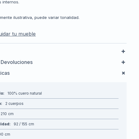
 internos.
ente ilustrativa, puede variar tonalidad.
idar tu mueble
 Devoluciones
ticas
do
100% cuero natural
o
2 cuerpos
210
didad
92 / 155
00