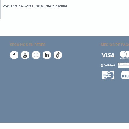
Preventa de Sofás 100% Cuero Natural
SEGUINOS EN REDES
MEDIOS DE PAG




