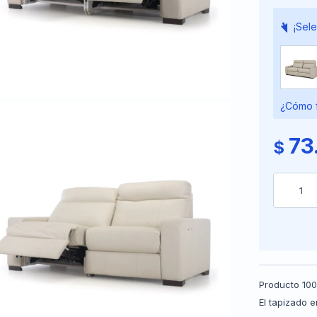
¡Sele
¿Cómo f
73
$
1
Producto 100
El tapizado 