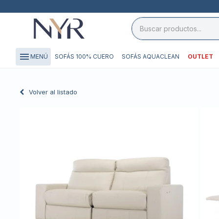
close

storefront
menu
SOFÁS 100% CUERO
SOFÁS AQUACLEAN
OUTLET
MENÚ
local_shipping
credit_card
Volver al listado