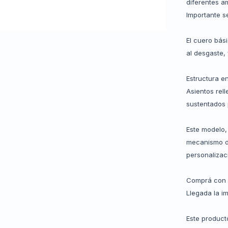
diferentes a
Importante s
El cuero bás
al desgaste,
Estructura e
Asientos rel
sustentados 
Este modelo,
mecanismo de
personalizac
Comprá con 
Llegada la i
Este product