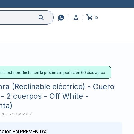

0
$
irás este producto con la próxima importación 60 días aprox.
ra (Reclinable eléctrico) - Cuero
 - 2 cuerpos - Off White -
nta)
-CUE-2COW-PREV
 color
EN PREVENTA: