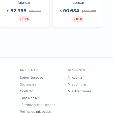
fabricar
fabricar
82.368
90.684
$
$
91.520
100.760
$
$
10
10
SOBRE NYR
MI CUENTA
Sobre Nosotros
Mi cuenta
Sucursales
Mis compras
Contacto
Mis direcciones
Trabajá en NYR
Términos y condiciones
Política de privacidad