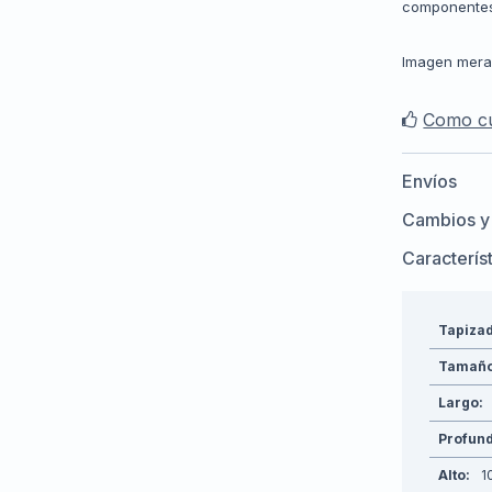
componentes
Imagen meram
Como cu
Envíos
Cambios y
Caracterís
Tapiza
Tamañ
Largo
Profun
Alto
1