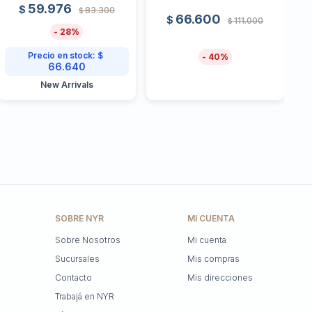
59.976
$
83.300
$
66.600
$
111.000
$
28
Precio en stock:
$
40
66.640
New Arrivals
SOBRE NYR
MI CUENTA
Sobre Nosotros
Mi cuenta
Sucursales
Mis compras
Contacto
Mis direcciones
Trabajá en NYR