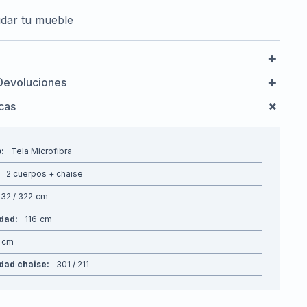
dar tu mueble
Devoluciones
icas
o
Tela Microfibra
2 cuerpos + chaise
32 / 322
idad
116
dad chaise
301 / 211