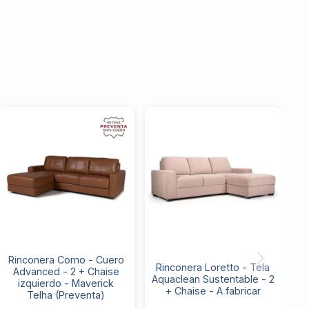
Rinconera Como - Cuero
Rinconera Loretto - Tela
Advanced - 2 + Chaise
Aquaclean Sustentable - 2
izquierdo - Maverick
+ Chaise - A fabricar
Telha (Preventa)