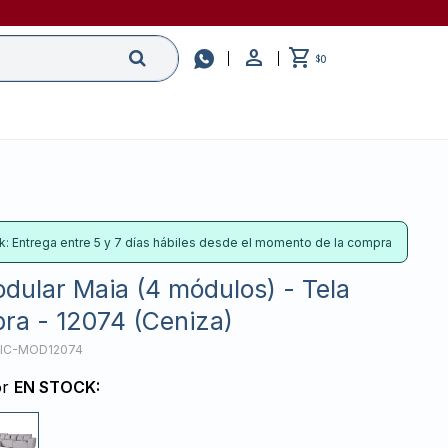

0
$
k: Entrega entre 5 y 7 días hábiles desde el momento de la compra
dular Maia (4 módulos) - Tela
bra - 12074 (Ceniza)
IC-MOD12074
or
EN STOCK: