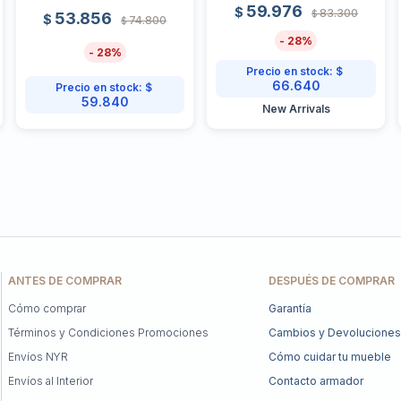
59.976
$
83.300
$
53.856
$
74.800
$
28
28
Precio en stock:
$
66.640
Precio en stock:
$
59.840
New Arrivals
ANTES DE COMPRAR
DESPUÉS DE COMPRAR
Cómo comprar
Garantía
Términos y Condiciones Promociones
Cambios y Devoluciones
Envíos NYR
Cómo cuidar tu mueble
Envíos al Interior
Contacto armador