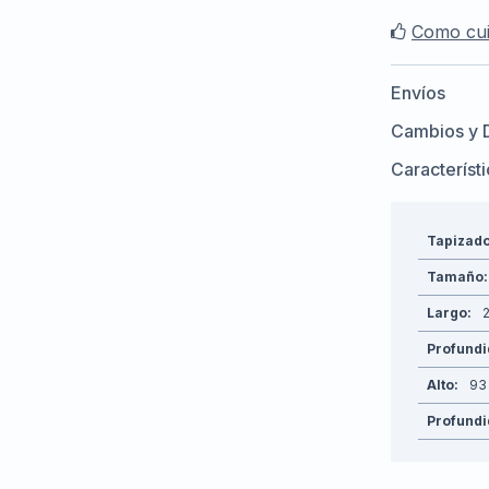
Como cui
Envíos
Cambios y 
Característ
Tapizad
Tamaño
Largo
2
Profund
Alto
93
Profundi