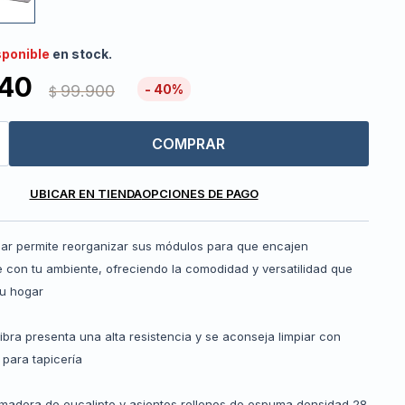
sponible
en stock.
940
99.900
40
$
COMPRAR
UBICAR EN TIENDA
OPCIONES DE PAGO
ar permite reorganizar sus módulos para que encajen
 con tu ambiente, ofreciendo la comodidad y versatilidad que
tu hogar
ibra presenta una alta resistencia y se aconseja limpiar con
para tapicería
 madera de eucalipto y asientos rellenos de espuma densidad 28