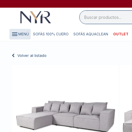
close

storefront
menu
SOFÁS 100% CUERO
SOFÁS AQUACLEAN
OUTLET
MENÚ
local_shipping
credit_card
Volver al listado