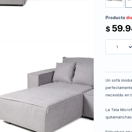
Producto
di
59.
$
1
Un sofá modul
perfectamente
necesitás en 
La Tela Microf
quitamanchas 
Estructura en