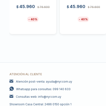
45.960
45.960
$
$
76.600
76.600
$
$
40
40
ATENCIÓN AL CLIENTE
Atención post-venta: ayuda@nyr.com.uy
Whatsapp para consultas: 099 140 633
Consultas web: info@nyr.com.uy
Showroom Casa Central: 2486 0150 opción 1