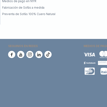
Medios de pago en NYR
Fabricación de Sofás a medida
Preventa de Sofás 100% Cuero Natural
SEGUINOS EN REDES
MEDIOS DE PAG




