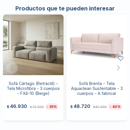
Productos que te pueden interesar
Sofá Cártago (Retráctil) -
Sofá Brenta - Tela
Tela Microfibra - 3 cuerpos
Aquaclean Sustentable - 3
- FX4-10 (Beige)
cuerpos - A fabricar
46.930
48.720
35
40
$
$
72.200
81.200
$
$