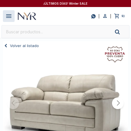
¡ÚLTIMOS DÍAS! Winter SALE
close
menu

0
$
Volver al listado