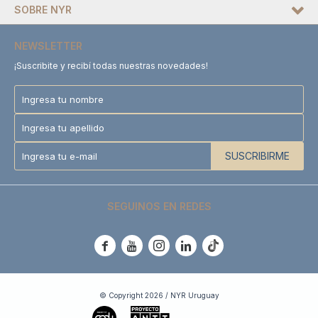
SOBRE NYR
NEWSLETTER
¡Suscribite y recibí todas nuestras novedades!
SUSCRIBIRME
SEGUINOS EN REDES





© Copyright 2026 / NYR Uruguay