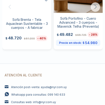
Sofá Portofino - Cuero
Sofá Brenta - Tela
Advanced - 3 cuerpos -
Aquaclean Sustentable - 3
Maverick Telha (Preventa)
cuerpos - A fabricar
49.482
28
$
68.725
$
48.720
40
$
81.200
$
54.980
Precio en stock:
$
ATENCIÓN AL CLIENTE
Atención post-venta: ayuda@nyr.com.uy
Whatsapp para consultas: 099 140 633
Consultas web: info@nyr.com.uy