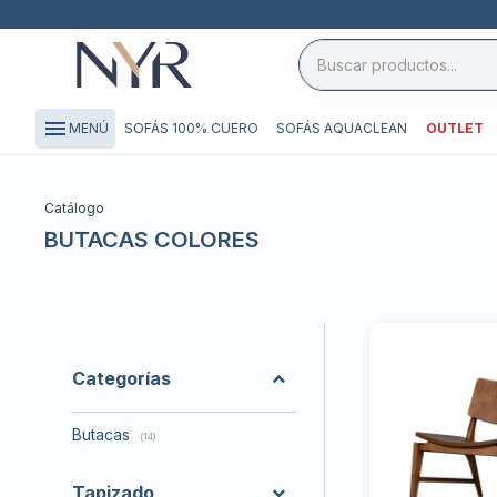
close

storefront
menu
SOFÁS 100% CUERO
SOFÁS AQUACLEAN
OUTLET
MENÚ
local_shipping
credit_card
Catálogo
BUTACAS COLORES
Categorías
Butacas
(14)
Tapizado