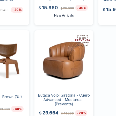
15.960
$
40
26.600
$
15.
$
30
21.400
New Arrivals
Butaca Volpi Giratoria - Cuero
 - Brown (3U)
Advanced - Mostarda -
(Preventa)
40
33.300
29.664
$
28
41.200
$