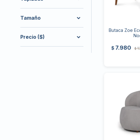
Tamaño
Butaca Zoe Ec
No
Precio
($)
7.980
$
1
$