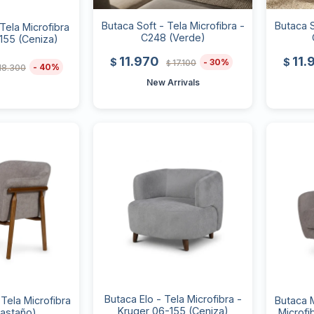
Butaca Soft - Tela Microfibra -
Butaca S
Tela Microfibra
C248 (Verde)
155 (Ceniza)
11.970
11.
$
$
30
17.100
$
40
18.300
New Arrivals
Butaca Elo - Tela Microfibra -
Tela Microfibra
Butaca 
Kruger 06-155 (Ceniza)
Castaño)
Microfi