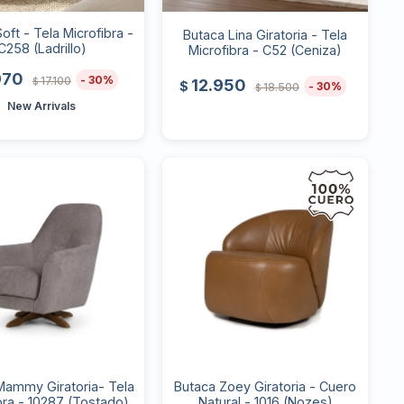
oft - Tela Microfibra -
Butaca Lina Giratoria - Tela
C258 (Ladrillo)
Microfibra - C52 (Ceniza)
970
30
17.100
$
12.950
$
30
18.500
$
New Arrivals
Mammy Giratoria- Tela
Butaca Zoey Giratoria - Cuero
bra - 10287 (Tostado)
Natural - 1016 (Nozes)