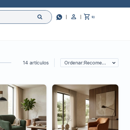

0
$
14 artículos
Recomendados