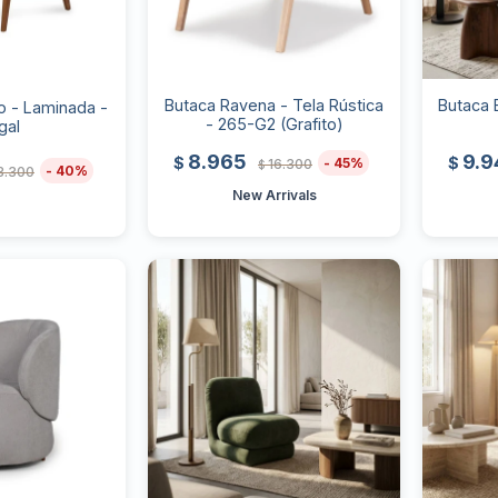
Butaca Ravena - Tela Rústica
Butaca E
o - Laminada -
- 265-G2 (Grafito)
gal
8.965
9.
$
$
45
16.300
$
40
3.300
New Arrivals