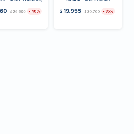
960
19.955
$
40
35
26.600
30.700
$
$