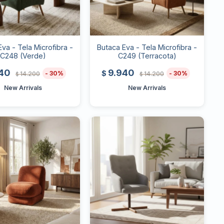
va - Tela Microfibra -
Butaca Eva - Tela Microfibra -
C248 (Verde)
C249 (Terracota)
940
9.940
$
30
30
14.200
14.200
$
$
New Arrivals
New Arrivals