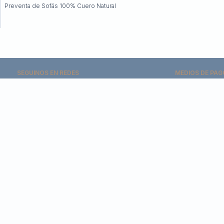
Preventa de Sofás 100% Cuero Natural
SEGUINOS EN REDES
MEDIOS DE PAG




