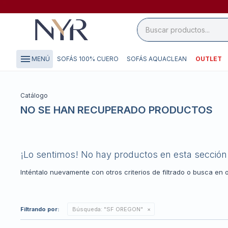
close

storefront
menu
SOFÁS 100% CUERO
SOFÁS AQUACLEAN
OUTLET
MENÚ
local_shipping
credit_card
Catálogo
NO SE HAN RECUPERADO PRODUCTOS
¡Lo sentimos! No hay productos en esta sección
Inténtalo nuevamente con otros criterios de filtrado o busca en 
Filtrando por:
Búsqueda: "SF OREGON"