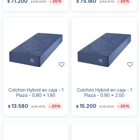
71.200
75.180
20
20
$
$
89.000
93.975
$
$
Colchón Hybrid en caja - 1
Colchón Hybrid en caja - 1
Plaza - 0.80 x 1.90
Plaza - 0.90 x 2.00
13.580
15.200
20
20
$
$
16.975
19.000
$
$