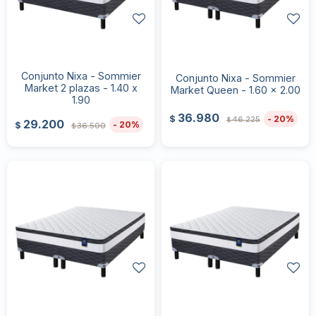
Conjunto Nixa - Sommier
Conjunto Nixa - Sommier
Market 2 plazas - 1.40 x
Market Queen - 1.60 x 2.00
1.90
36.980
20
$
46.225
$
29.200
20
$
36.500
$