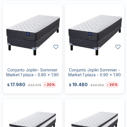
Conjunto Joplin- Sommier
Conjunto Joplin Sommier -
Market 1 plaza - 0.80 x 1.90
Market 1 plaza - 0.90 x 1.90
17.980
19.480
20
20
$
$
22.475
24.350
$
$