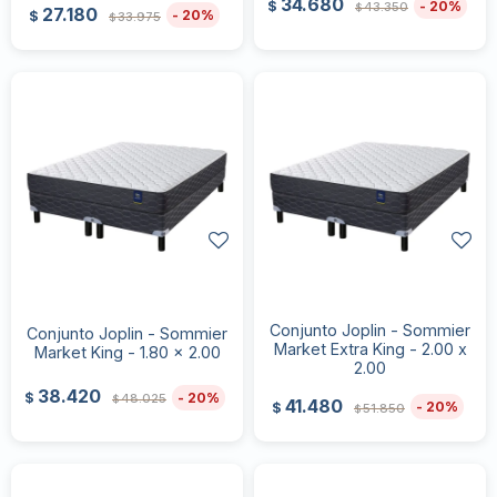
34.680
20
$
43.350
$
27.180
20
$
33.975
$
Conjunto Joplin - Sommier
Conjunto Joplin - Sommier
Market Extra King - 2.00 x
Market King - 1.80 x 2.00
2.00
38.420
20
$
48.025
$
41.480
20
$
51.850
$