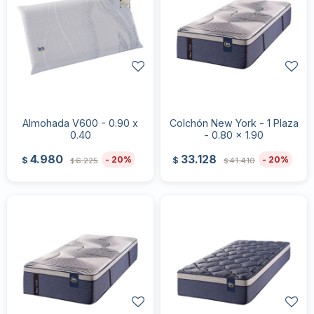
Almohada V600 - 0.90 x
Colchón New York - 1 Plaza
0.40
- 0.80 x 1.90
4.980
33.128
20
20
$
$
6.225
41.410
$
$