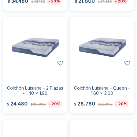
34.480
21.800
20
20
$
$
43.100
27.250
$
$
Colchón Luisiana - 2 Plazas
Colchón Luisiana - Queen -
- 1.40 x 1.90
1.60 x 2.00
24.480
28.780
20
20
$
$
30.600
35.975
$
$