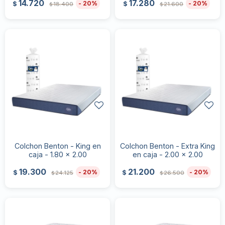
14.720
17.280
20
20
$
$
18.400
21.600
$
$
Colchon Benton - King en
Colchon Benton - Extra King
caja - 1.80 x 2.00
en caja - 2.00 x 2.00
19.300
21.200
20
20
$
$
24.125
26.500
$
$