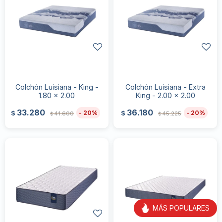
Colchón Luisiana - King -
Colchón Luisiana - Extra
1.80 x 2.00
King - 2.00 x 2.00
33.280
36.180
20
20
$
$
41.600
45.225
$
$
MÁS POPULARES