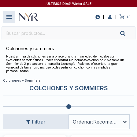
¡ÚLTIMOS DÍAS! Winter SALE
close
menu

0
$
Colchones y sommiers
Nuestra línea de colchones Serta ofrece una gran variedad de modelos con
excelentes características. Podés encontrar un hermoso colchón de 2 plazas o un
Sommier de 2 plazas con la más alta tecnología. Podemos ofrecerte una gran
variedad de tamaños o incluso podés pedir un colchón con las medidas
personalizadas.
Colchones y Sommiers
COLCHONES Y SOMMIERS
Recomendados