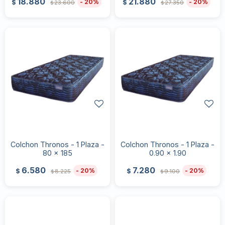
18.880
21.880
20
20
$
$
23.600
27.350
$
$
Colchon Thronos - 1 Plaza -
Colchon Thronos - 1 Plaza -
80 x 185
0.90 x 1.90
6.580
7.280
20
20
$
$
8.225
9.100
$
$