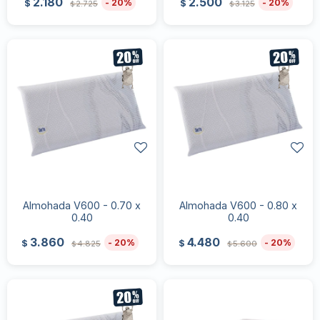
2.180
2.500
20
20
$
$
2.725
3.125
$
$
Almohada V600 - 0.70 x
Almohada V600 - 0.80 x
0.40
0.40
3.860
4.480
20
20
$
$
4.825
5.600
$
$