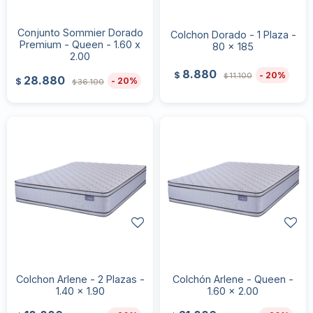
Conjunto Sommier Dorado
Colchon Dorado - 1 Plaza -
Premium - Queen - 1.60 x
80 x 185
2.00
8.880
20
$
11.100
$
28.880
20
$
36.100
$
Colchon Arlene - 2 Plazas -
Colchón Arlene - Queen -
1.40 x 1.90
1.60 x 2.00