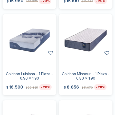
15.980
15.100
20
20
$
$
19.975
18.875
$
$
Colchón Luisiana - 1 Plaza -
Colchón Missouri - 1 Plaza -
0.90 x 1.90
0.80 x 1.90
16.500
8.856
20
20
$
$
20.625
11.070
$
$