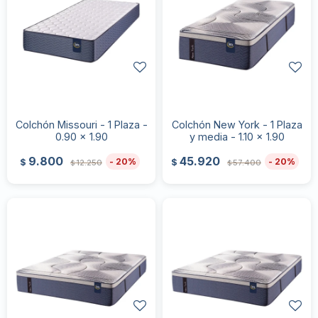
Colchón Missouri - 1 Plaza -
Colchón New York - 1 Plaza
0.90 x 1.90
y media - 1.10 x 1.90
9.800
45.920
20
20
$
$
12.250
57.400
$
$