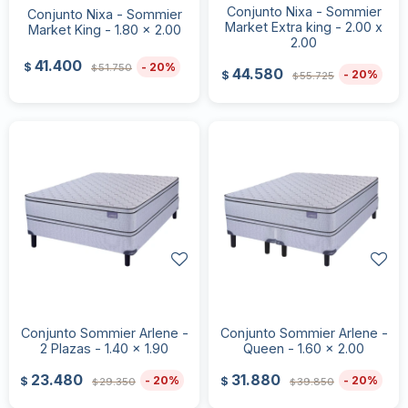
Conjunto Nixa - Sommier
Conjunto Nixa - Sommier
Market Extra king - 2.00 x
Market King - 1.80 x 2.00
2.00
41.400
20
$
51.750
$
44.580
20
$
55.725
$
Conjunto Sommier Arlene -
Conjunto Sommier Arlene -
2 Plazas - 1.40 x 1.90
Queen - 1.60 x 2.00
23.480
31.880
20
20
$
$
29.350
39.850
$
$