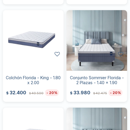
Colchón Florida - King - 1.80
Conjunto Sommier Florida -
x 2.00
2 Plazas - 1.40 x 1.90
32.400
33.980
20
20
$
$
40.500
42.475
$
$