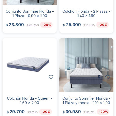
Conjunto Sommier Florida -
Colchón Florida - 2 Plazas -
1 Plaza - 0.90 x 1.90
1.40 x 1.90
23.800
25.300
20
20
$
$
29.750
31.625
$
$
Colchón Florida - Queen -
Conjunto Sommier Florida -
1.60 x 2.00
1 Plaza y media - 1.10 x 1.90
29.700
30.980
20
20
$
$
37.125
38.725
$
$