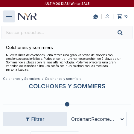
¡ÚLTIMOS DÍAS! Winter SALE
close
menu

0
$
Colchones y sommiers
Nuestra línea de colchones Serta ofrece una gran variedad de modelos con
excelentes características. Podés encontrar un hermoso colchón de 2 plazas o un
Sommier de 2 plazas con la más alta tecnología. Podemos ofrecerte una gran
variedad de tamaños o incluso podés pedir un colchón con las medidas
personalizadas.
Colchones y Sommiers
Colchones y sommiers
COLCHONES Y SOMMIERS
Recomendados