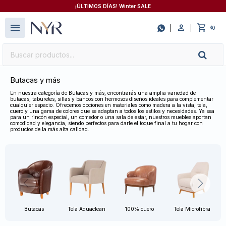
¡ÚLTIMOS DÍAS! Winter SALE
close
menu

0
$
Butacas y más
En nuestra categoría de Butacas y más, encontrarás una amplia variedad de
butacas, taburetes, sillas y bancos con hermosos diseños ideales para complementar
cualquier espacio. Ofrecemos opciones en materiales como madera a la vista, tela,
cuero y una gama de colores que se adaptan a todos los estilos y necesidades. Ya sea
para un rincón especial, un comedor o una sala de estar, nuestros muebles aportan
comodidad y elegancia, siendo perfectos para darle el toque final a tu hogar con
productos de la más alta calidad.
Butacas
Tela Aquaclean
100% cuero
Tela Microfibra