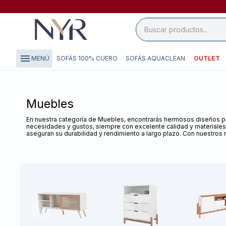
close

storefront
menu
SOFÁS 100% CUERO
SOFÁS AQUACLEAN
OUTLET
MENÚ
local_shipping
credit_card
Muebles
En nuestra categoría de Muebles, encontrarás hermosos diseños par
necesidades y gustos, siempre con excelente calidad y materiales
aseguran su durabilidad y rendimiento a largo plazo. Con nuestros 