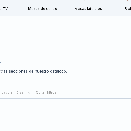
e TV
Mesas de centro
Mesas laterales
Bib
.
otras secciones de nuestro catálogo.
Quitar filtros
ricado en:
Brasil