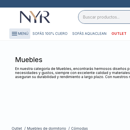
close

storefront
menu
SOFÁS 100% CUERO
SOFÁS AQUACLEAN
OUTLET
MENÚ
local_shipping
credit_card
Muebles
En nuestra categoría de Muebles, encontrarás hermosos diseños par
necesidades y gustos, siempre con excelente calidad y materiales
aseguran su durabilidad y rendimiento a largo plazo. Con nuestros 
Outlet
Muebles de dormitorio
Cómodas