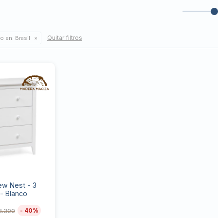
Quitar filtros
o en:
Brasil
w Nest - 3
- Blanco
40
3.300