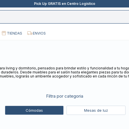
Pick Up GRATIS en Centro Logístico
TIENDAS
ENVIOS
a living y dormitorio, pensados para brindar estilo y funcionalidad a tu ho
 duraderos. Desde muebles para el salón hasta elegantes piezas para tu dor
muebles, lograrás un ambiente acogedor y sofisticado en cada rincón de tu 
Filtra por categoria
Cómodas
Mesas de luz