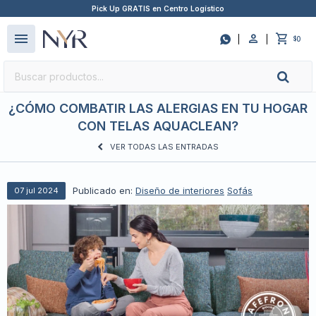
Pick Up GRATIS en Centro Logístico
close
menu

0
$
¿CÓMO COMBATIR LAS ALERGIAS EN TU HOGAR
CON TELAS AQUACLEAN?
VER TODAS LAS ENTRADAS
Publicado en:
Diseño de interiores
Sofás
07
jul
2024