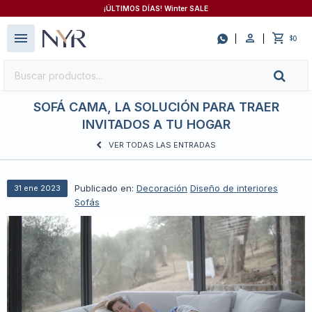
¡ÚLTIMOS DÍAS! Winter SALE
close
menu

0
$
SOFÁ CAMA, LA SOLUCIÓN PARA TRAER
INVITADOS A TU HOGAR
VER TODAS LAS ENTRADAS
Publicado en:
Decoración
Diseño de interiores
31
ene
2023
Sofás