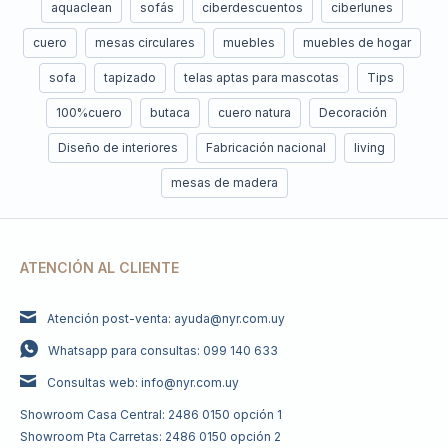
aquaclean
sofás
ciberdescuentos
ciberlunes
cuero
mesas circulares
muebles
muebles de hogar
sofa
tapizado
telas aptas para mascotas
Tips
100%cuero
butaca
cuero natura
Decoración
Diseño de interiores
Fabricación nacional
living
mesas de madera
ATENCIÓN AL CLIENTE
Atención post-venta: ayuda@nyr.com.uy
Whatsapp para consultas: 099 140 633
Consultas web: info@nyr.com.uy
Showroom Casa Central: 2486 0150 opción 1
Showroom Pta Carretas: 2486 0150 opción 2