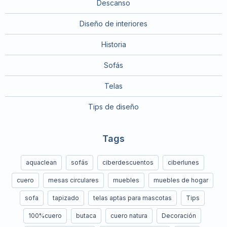
Descanso
Diseño de interiores
Historia
Sofás
Telas
Tips de diseño
Tags
aquaclean
sofás
ciberdescuentos
ciberlunes
cuero
mesas circulares
muebles
muebles de hogar
sofa
tapizado
telas aptas para mascotas
Tips
100%cuero
butaca
cuero natura
Decoración