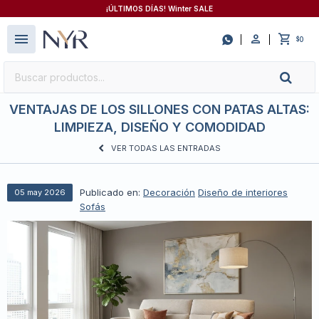
¡ÚLTIMOS DÍAS! Winter SALE
close
menu

0
$
VENTAJAS DE LOS SILLONES CON PATAS ALTAS:
LIMPIEZA, DISEÑO Y COMODIDAD
VER TODAS LAS ENTRADAS
Publicado en:
Decoración
Diseño de interiores
05
may
2026
Sofás