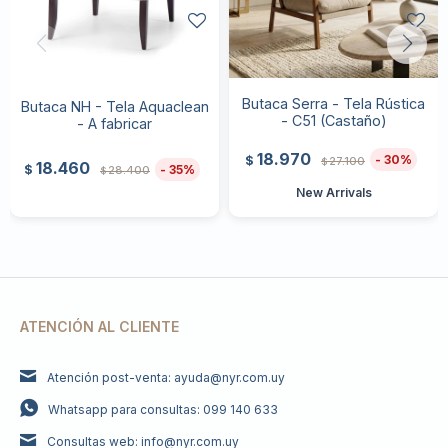
Butaca Serra - Tela Rústica
Butaca NH - Tela Aquaclean
- C51 (Castaño)
- A fabricar
18.970
30
$
27.100
$
18.460
35
$
28.400
$
New Arrivals
ATENCIÓN AL CLIENTE
Atención post-venta: ayuda@nyr.com.uy
Whatsapp para consultas: 099 140 633
Consultas web: info@nyr.com.uy