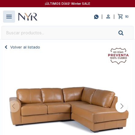
¡ÚLTIMOS DÍAS! Winter SALE
close
menu

0
$
Volver al listado