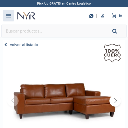
Pick Up GRATIS en Centro Logístico
close
menu

0
$
Volver al listado