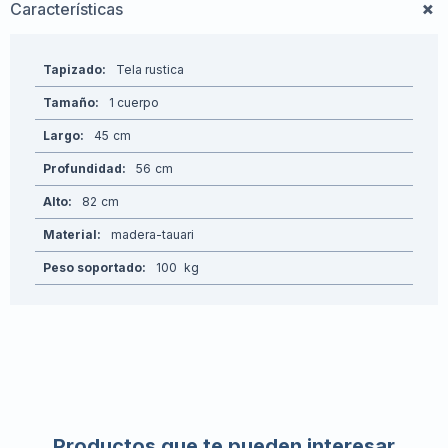
Características
Tapizado
Tela rustica
Tamaño
1 cuerpo
Largo
45
Profundidad
56
Alto
82
Material
madera-tauari
Peso soportado
100
Productos que te pueden interesar