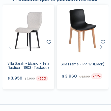
Silla Sarah - Ebano - Tela
Silla Frame - PP-17 (Black)
Rústica - 1903 (Tostado)
3.960
55
$
8.800
$
3.950
50
$
7.900
$