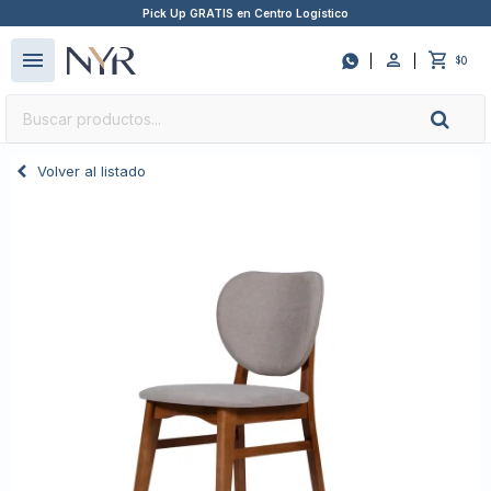
Pick Up GRATIS en Centro Logístico
close
menu

0
$
Volver al listado